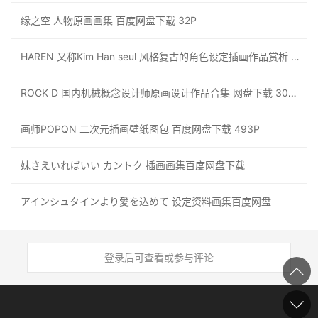
缘之空 人物原画画集 百度网盘下载 32P
HAREN 又称Kim Han seul 风格复古的角色设定插画作品赏析 54P
ROCK D 国内机械概念设计师原画设计作品合集 网盘下载 304P
画师POPQN 二次元插画壁纸图包 百度网盘下载 493P
妹さえいればいい カントク 插画画集百度网盘下载
アインシュタインより愛を込めて 设定资料画集百度网盘
登录后可查看或参与评论