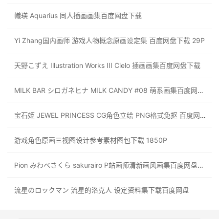
幟瑛 Aquarius 同人插画画集百度网盘下载
Yi Zhang国内画师 游戏人物概念原画设定集 百度网盘下载 29P
天野こずえ Illustration Works III Cielo 插画画集百度网盘下载
MILK BAR シロガネヒナ MILK CANDY #08 萌系画集百度网盘下载
宝石姫 JEWEL PRINCESS CG角色立绘 PNG格式免抠 百度网盘下载 1522p
游戏角色原画三视图设计参考素材图包下载 1850P
Pion みわべさくら sakurairo P站画师清新画风画集百度网盘下载
流星のロックマン 流星的洛克人 设定资料集下载百度网盘