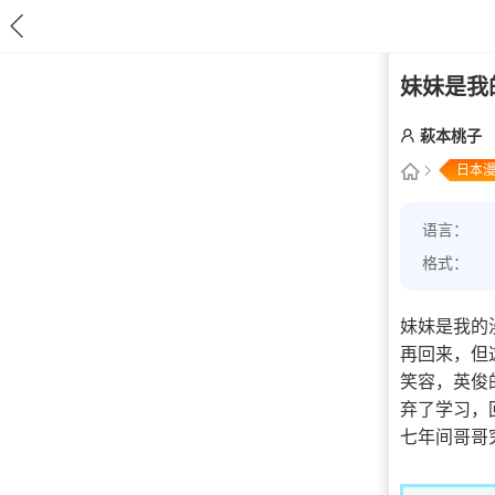
妹妹是我的
萩本桃子
日本
语言：
格式：
妹妹是我的
再回来，但
笑容，英俊
弃了学习，
七年间哥哥