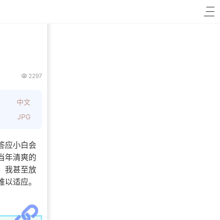
2297
中文
JPG
答应小白会
当年清爽的
。我甚至放
难以适应。