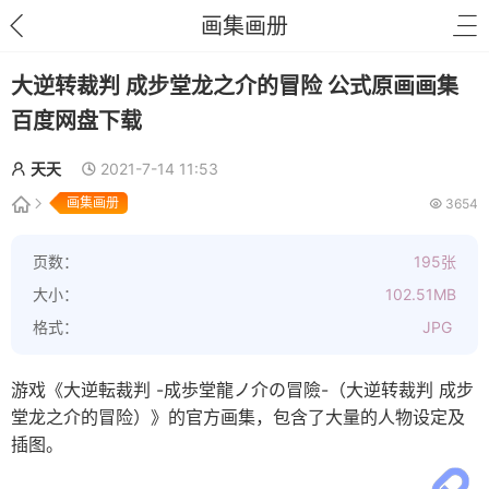
画集画册
大逆转裁判 成步堂龙之介的冒险 公式原画画集
百度网盘下载
天天
2021-7-14 11:53
画集画册
3654
页数：
195张
大小：
102.51MB
格式：
JPG
游戏《大逆転裁判 -成歩堂龍ノ介の冒險-（大逆转裁判 成步
堂龙之介的冒险）》的官方画集，包含了大量的人物设定及
插图。