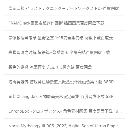
富岡二郎 イラストテクニック＋アートワークス PDF百度网盘
FRAME lack画集＆超速作画術 插画画集百度网盘下载
宗像教授异考录 星野之宣 1-15完全集完结 网盘下载百度云
寒蝉鸣泣之时解 皆杀篇+祭囃篇玉 全集完结百度网盘下载
碧色的诱惑 冰室芹夏 东立 1-3卷完结 百度网盘
洛奇英雄传 游戏角色场景道具概念设计原画合集下载 383P
画师Chiang Jaz 人物原画美术设定画集 百度网盘下载 53P
ChronoBox -クロノボックス- 角色素材图集 百度网盘下载 1908P
Norse Mythology III 005 (2022) digital Son of Ultron Empire 漫画 百度网盘