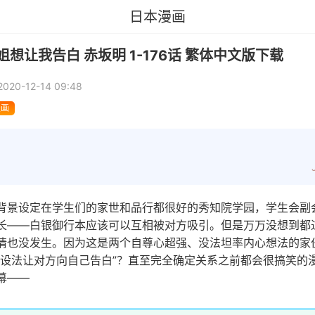
日本漫画
想让我告白 赤坂明 1-176话 繁体中文版下载
2020-12-14 09:48
漫画
背景设定在学生们的家世和品行都很好的秀知院学园，学生会副
长——白银御行本应该可以互相被对方吸引。但是万万没想到都
情也没发生。因为这是两个自尊心超强、没法坦率内心想法的家
“设法让对方向自己告白”？直至完全确定关系之前都会很搞笑的漫
幕——