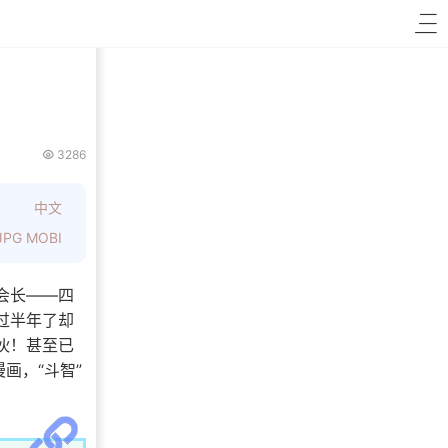
3286
中文
JPG MOBI
会长——四
过半年了却
伙！甚至已
画，“斗智”